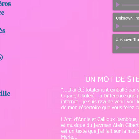
ères
re
Unknown Tra
és
Unknown Tra
)
UN MOT DE ST
"....J'ai été totalement emballé pa
ille
Cigare, Ukulélé, Ta Différence que j
internet...je suis ravi de venir voir
de mon répertoire que vous ferez ce 
L'Ami d'Annie et Cailloux Bambous, 
et musique du jazzman Alain Gibert.
est un texte que j'ai fait sur la mu
Merle..."