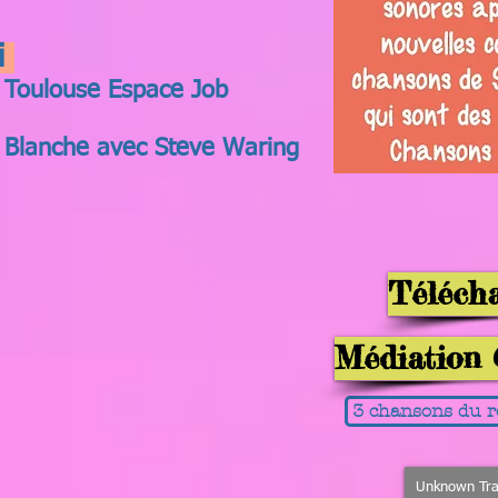
ci
t Toulouse Espace Job
e Blanche avec Steve Waring
Télécha
Médiation C
3 chansons du r
Unknown Tra