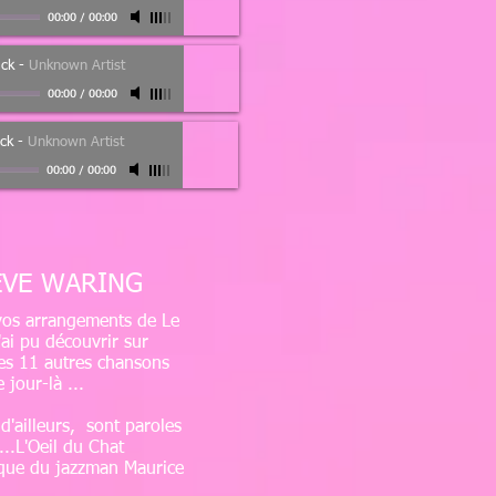
00:00
/
00:00
ck
-
Unknown Artist
00:00
/
00:00
ck
-
Unknown Artist
00:00
/
00:00
EVE WARING
r vos arrangements de Le
'ai pu découvrir sur
 les 11 autres chansons
jour-là ...
d'ailleurs, sont paroles
..L'Oeil du Chat
sique du jazzman Maurice