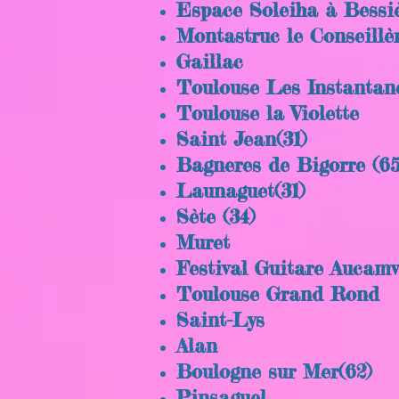
Espace Soleiha à Bessi
Montastruc le Conseillè
Gaillac
Toulouse Les Instantan
Toulouse la Violette
Saint Jean(31)
Bagneres de Bigorre (65
Launaguet(31)
Sète (34)
Muret
Festival Guitare Aucamv
T
oulouse Grand Rond
Saint-Lys
Alan
Boulogne sur Mer(62)
Pinsaguel