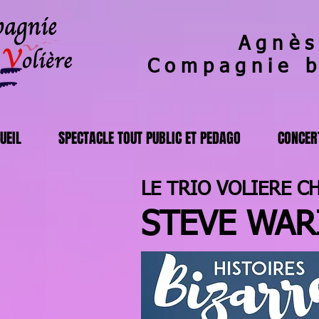
Agnès
Compagnie 
UEIL
SPECTACLE TOUT PUBLIC ET PEDAGO
CONCERT
LE TRIO VOLIERE C
STEVE WAR