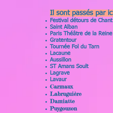
Il sont passés par i
Festival détours de Chan
Saint Alban
Paris Théâtre de la Rein
Gratentour
Tournée Fol du Tarn
Lacaune
Aussillon
ST Amans Soult
Lagrave
Lavaur
Carmaux
Labruguière
Damiatte
Puygouzon