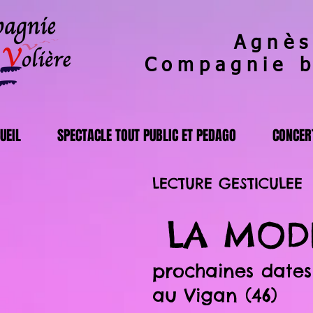
Agnès
Compagnie 
UEIL
SPECTACLE TOUT PUBLIC ET PEDAGO
CONCERT
LECTURE GESTICULEE
LA MODE
prochaines dates
au Vigan (46)