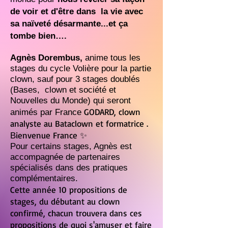
de voir et d'être dans la vie avec
sa naïveté désarmante...et ça
tombe bien
…
.
Agnès Dorembus,
anime tous les
stages du cycle Volière pour la partie
clown, sauf pour 3 stages doublés
(Bases, clown et société et
Nouvelles du Monde) qui seront
GODARD, clown
animés par France
analyste au Bataclown et formatrice .
ienvenue France ✨
B
Pour certains stages, Agnès est
accompagnée de partenaires
spécialisés dans des pratiques
complémentaires.
Cette année 10 propositions de
stages, du débutant au clown
confirmé, chacun trouvera dans ces
propositions de quoi s'amuser et faire