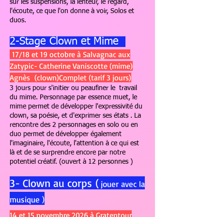
sur les suspensions, la lenteur, le regard,
l'écoute, ce que l'on donne à voir, Solos et
duos.
2-Stage Clown et Mime
17/18 et 19 octobre à Salvagnac aux
Zatypic- Catherine Vaniscotte (mime)
Agnès (clown)Complet (tarif 3 jours)
3 jours pour s'initier ou peaufiner le travail
du mime. Personnage par essence muet, le
mime permet de développer l'expressivité du
clown, sa poésie, et d'exprimer ses états . La
rencontre des 2 personnages en solo ou en
duo permet de développer également
l'imaginaire, l'écoute, l'attention à ce qui est
là et de se surprendre encore par notre
potentiel créatif. (ouvert à 12 personnes )
3- Clown au corps
(
jouer avec la
musique )
14 et 15 novembre 2026 à Gratentour