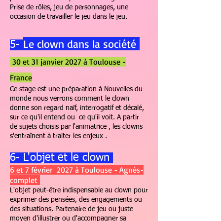
Prise de rôles, jeu de personnages, une
occasion de travailler le jeu dans le jeu.
Le clown dans la société
5-
30 et 31 janvier 2027 à Toulouse -
France
Ce stage est une préparation à Nouvelles du
monde nous verrons comment le clown
donne son regard naïf, interrogatif et décalé,
sur ce qu'il entend ou ce qu'il voit. A partir
de sujets choisis par l'animatrice , les clowns
s'entraînent à traiter les enjeux .
6- L'objet et le clown
6 et 7 février 2027 à Toulouse - Agnès-
complet
L'objet peut-être indispensable au clown pour
exprimer des pensées, des engagements ou
des situations. Partenaire de jeu ou juste
moyen d'illustrer ou d'accompagner sa