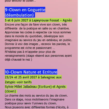
pour enrichir le clown .
9-Clown en Goguette
(déambulation)
5 et 6 juin 2027 à Lapeyrouse Fossat - Agnès
Encore une façon de faire vivre son clown, très
différente de la pratique en salle ou en chambre.
Apprivoiser les codes à respecter car nous sommes
dans le monde du quotidien, développer son
imaginaire au service du jeu en extérieur, en public.
Donner à voir des images , recevoir les paroles, le
programme est riche et passionnant …
N'hésitez pas à m'appeler pour plus de
renseignements (stage réservé aux personnes ayant
déjà chaussé le nez )
10-Clown Nature et Ecriture
23/24 et 25 avril 2027
à Salvagnac aux
Zatypic
-
voir tarifs
Sylvie Millet Jalladeau (Ecriture) et Agnès
(clown)
Le charme des mots au service du jeu de clown.
Dans ce stage, nous mobiliserons l’imaginaire
poétique pour servir l’univers du clown.
Nous jouerons avec différentes formes d’écrits, à