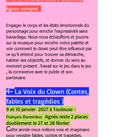
Agnès-complet
Engager le corps et les états émotionnels du
personnage pour enrichir l'expressivité sans
bavardage. Nous nous échauffons et jouons
sur la musique pour enrichir notre palette et
voir comment le clown peut être influencé par
ce qu'il entend pour trouver sa démarche,
habiter ses objectifs, et donner du sens au
moment présent .Travail sur le jeu dans le jeu
, la connivence avec le public et son
partenaire.
La Voix du Clown (Contes,
4
-
fables et tragédies )
9 et 10 janvier 2027 à Toulouse
-
Agnès reste 2 places
François Dorembus
doublement le 27 et 28 février
C
ette année nous mêlons voix et imaginaire
pour revisiter fables, contes et tragédies.