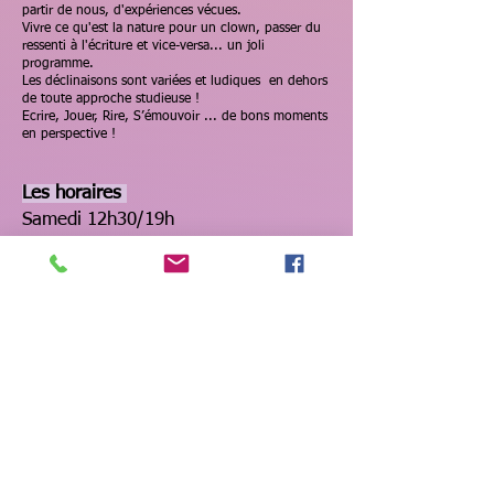
partir de nous, d'expériences vécues.
Vivre ce qu'est la nature pour un clown, passer du
ressenti à l'écriture et vice-versa... un joli
programme.
Les déclinaisons sont variées et ludiques en dehors
de toute approche studieuse !
Ecrire, Jouer, Rire, S’émouvoir ... de bons moments
en perspective !
Les horaires
Samedi 12h30/19h
Dimanche 9h30/17h30
Stages de 3 jours 10h le premier
jour ... 17h30 dernier jour
Combien ?​​
Stage de 2 jours animé en solo: 100€/stage
Stage de 2 jours animé en duo: 120€/stage
Stage de 3 jours animé en duo : 185€ +
hébergement en chambre + 3 repas (sans les
draps) pour 2 nuits 66€
En camping 46€ 3 repas compris